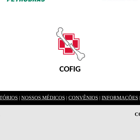
COFIG
TÓRIOS
|
NOSSOS MÉDICOS
|
CONVÊNIOS
|
INFORMAÇÕES
C