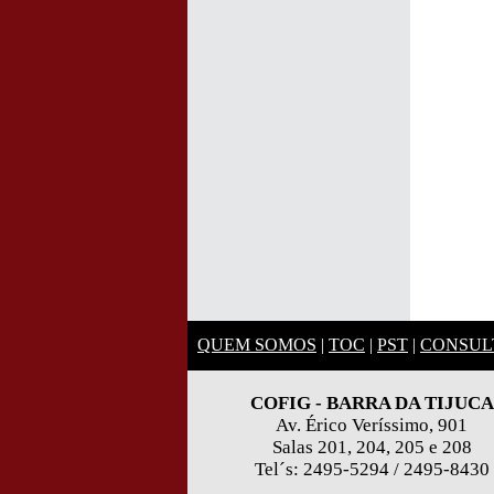
QUEM SOMOS
|
TOC
|
PST
|
CONSUL
COFIG - BARRA DA TIJUCA
Av. Érico Veríssimo, 901
Salas
201, 204, 205 e 208
Tel´s: 2495-5294 / 2495-8430